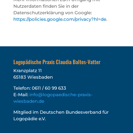
Nutzerdaten finden Sie in der
Datenschutzerklärung von Google:
https://policies.google.com/privacy?hl=de
.
Logopädische Praxis Claudia Baltes-Vatter
Kranzplatz 11
65183 Wiesbaden
Telefon: 0611 / 60 99 633
E-Mail:
info@logopaedische-praxis-
wiesbaden.de
Mitglied im Deutschen Bundesverband für
Logopädie e.V.